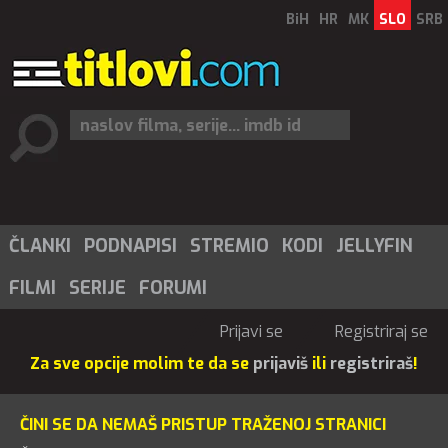
BiH
HR
MK
SLO
SRB
ČLANKI
PODNAPISI
STREMIO
KODI
JELLYFIN
FILMI
SERIJE
FORUMI
Prijavi se
Registriraj se
Za sve opcije molim te da se
prijaviš
ili
registriraš
!
ČINI SE DA NEMAŠ PRISTUP TRAŽENOJ STRANICI