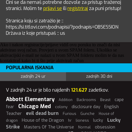
Čini se da nemaš potrebne dozvole za pristup traženoj
stranici. Molim te
prijavi se
ili
registriraj
za puni pristup!
Stranica koju si zatražio je ::
https://si.titlovi.com/podnapisi/?podnapis=OBSESSION
Država iz koje pristupaš :: us
Ako i nakon registracije/prijave vidiš ovu poruku to znači da nisi
aktivirao svoj račun. Provjeri u svom SPAM foleru. Ukoliko se
aktivacijski e-mail ne nalazi u tvom SPAM folderu molim te da nas
kontaktiraš kako bi ti što prije aktivirali račun
POPULARNA ISKANJA
zadnjih 24 ur
zadnjih 30 dni
V zadnjih 24 ur je bilo najdenih
121.627
zadetkov.
Abbott Elementary
cape
Beast
Addition
Backrooms
Chicago Med
fear
disclosure day
English
colony
evil dead burn
Teacher
Furious
Gunche
House of
Lucky
House of the Dragon
lucky
lioness
dragon
hr
Strike
Masters Of The Universe
obsession
Normal