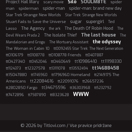
Silo
SOULM8TE
Project Hail Mary
spider
scary movie
spider-man
spider-man: brand new day
man
spiderman
Star Trek Strange New Worlds
Star Trek: Strange New Worlds
sugar
supergirl
Stuart Fails to Save the Universe
Ted
The Agency
The Death Of Robin Hood
Lasso
the ark
The
The last house
The Isolate Thief
Devil Wears Prada 2
The
the odyssey
Mandalorian and Grogu
The Mortuary Assistant
The Woman in Cabin 10
tt0092455 Star Trek: The Next Generation
tt0106179
tt0108778 Friends
tt0108778
tt0407887
tt10986410
tt11198330
tt0427340
tt0460649
tt0452046
tt14688458
tt12327578
tt1124373
tt13111078
tt13592494
tt15047880
tt1796960 Homeland
tt2149175 The
tt1745960
tt22084616
Americans
tt22091076
tt26657236
tt34675596
tt2802850 Fargo
tt36303968
tt5232792
WWW
tt7472896
tt8323628
tt7587890
© 2026 by Titlovi.com / Vse pravice pridržane