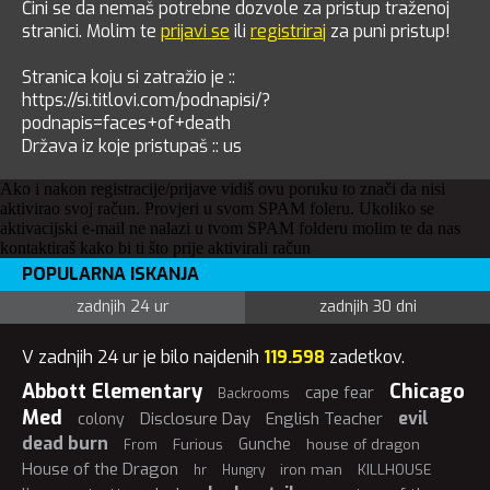
Čini se da nemaš potrebne dozvole za pristup traženoj
stranici. Molim te
prijavi se
ili
registriraj
za puni pristup!
Stranica koju si zatražio je ::
https://si.titlovi.com/podnapisi/?
podnapis=faces+of+death
Država iz koje pristupaš :: us
Ako i nakon registracije/prijave vidiš ovu poruku to znači da nisi
aktivirao svoj račun. Provjeri u svom SPAM foleru. Ukoliko se
aktivacijski e-mail ne nalazi u tvom SPAM folderu molim te da nas
kontaktiraš kako bi ti što prije aktivirali račun
POPULARNA ISKANJA
zadnjih 24 ur
zadnjih 30 dni
V zadnjih 24 ur je bilo najdenih
119.598
zadetkov.
Abbott Elementary
Chicago
cape fear
Backrooms
Med
evil
Disclosure Day
English Teacher
colony
dead burn
Gunche
Furious
house of dragon
From
House of the Dragon
iron man
KILLHOUSE
hr
Hungry