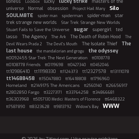
lucky strike
lucky
lioness
masters of the
Lockbox
Silo
universe
Normal
obsession
Project Hail Mary
SOULM8TE
spider-man
star
spiderman
spider man
trek strange new worlds
Star Trek: Strange New Worlds
sugar
supergirl
ted
Stuart Fails to Save the Universe
The Agency
lasso
The Death of Robin Hood
The Ark
The
The
The Isolate Thief
Devil Wears Prada 2
The Devil's Mouth
last house
the odyssey
the mandalorian and grogu
tt0092455 Star Trek: The Next Generation
tt0108778
tt0108778 Friends
tt0119698
tt0427340
tt0452046
tt10986410
tt11198330
tt12327578
tt1124373
tt13111078
tt14688458
tt15047880
tt16418808
tt1796960
Homeland
tt2149175 The Americans
tt26656917
tt2560140
tt2802850 Fargo
tt33764258
tt34866681
tt32273171
tt36303968
tt6468322
tt5057130 Medici: Masters of Florence
WWW
tt8323628
tt7587890
tt9813792
Widow's Bay