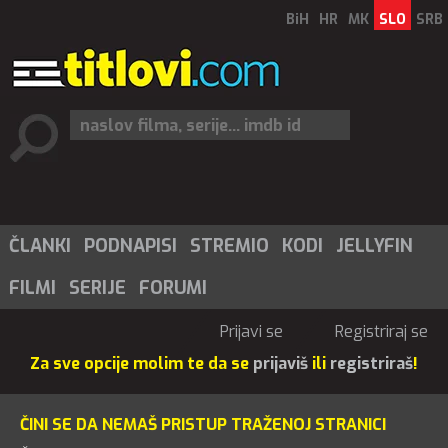
BiH
HR
MK
SLO
SRB
ČLANKI
PODNAPISI
STREMIO
KODI
JELLYFIN
FILMI
SERIJE
FORUMI
Prijavi se
Registriraj se
Za sve opcije molim te da se
prijaviš
ili
registriraš
!
ČINI SE DA NEMAŠ PRISTUP TRAŽENOJ STRANICI