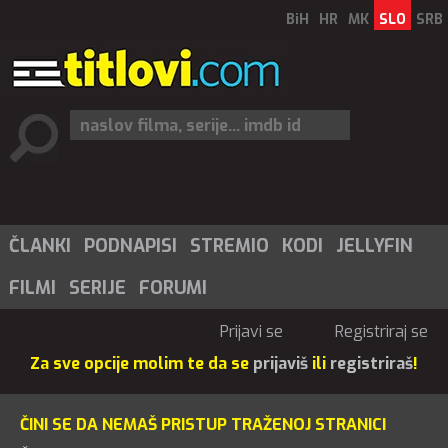
BiH
HR
MK
SLO
SRB
ČLANKI
PODNAPISI
STREMIO
KODI
JELLYFIN
FILMI
SERIJE
FORUMI
Prijavi se
Registriraj se
Za sve opcije molim te da se
prijaviš
ili
registriraš
!
ČINI SE DA NEMAŠ PRISTUP TRAŽENOJ STRANICI