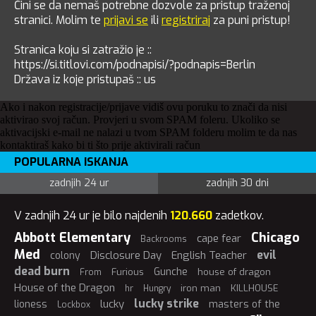
Čini se da nemaš potrebne dozvole za pristup traženoj
stranici. Molim te
prijavi se
ili
registriraj
za puni pristup!
Stranica koju si zatražio je ::
https://si.titlovi.com/podnapisi/?podnapis=Berlin
Država iz koje pristupaš :: us
Ako i nakon registracije/prijave vidiš ovu poruku to znači da nisi
aktivirao svoj račun. Provjeri u svom SPAM foleru. Ukoliko se
aktivacijski e-mail ne nalazi u tvom SPAM folderu molim te da nas
kontaktiraš kako bi ti što prije aktivirali račun
POPULARNA ISKANJA
zadnjih 24 ur
zadnjih 30 dni
V zadnjih 24 ur je bilo najdenih
120.660
zadetkov.
Abbott Elementary
Chicago
cape fear
Backrooms
Med
evil
Disclosure Day
English Teacher
colony
dead burn
Gunche
Furious
house of dragon
From
House of the Dragon
iron man
KILLHOUSE
hr
Hungry
lucky strike
lucky
lioness
masters of the
Lockbox