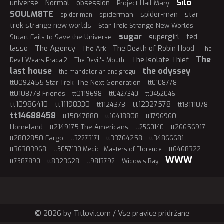
Silo
universe
Normal
obsession
Project Hail Mary
SOULM8TE
spider-man
star
spiderman
spider man
trek strange new worlds
Star Trek: Strange New Worlds
sugar
supergirl
ted
Stuart Fails to Save the Universe
The Agency
lasso
The Death of Robin Hood
The Ark
The
The
The Isolate Thief
Devil Wears Prada 2
The Devil's Mouth
last house
the odyssey
the mandalorian and grogu
tt0092455 Star Trek: The Next Generation
tt0108778
tt0108778 Friends
tt0119698
tt0427340
tt0452046
tt10986410
tt11198330
tt12327578
tt1124373
tt13111078
tt14688458
tt15047880
tt16418808
tt1796960
Homeland
tt2149175 The Americans
tt26656917
tt2560140
tt2802850 Fargo
tt33764258
tt34866681
tt32273171
tt36303968
tt6468322
tt5057130 Medici: Masters of Florence
WWW
tt8323628
tt7587890
tt9813792
Widow's Bay
© 2026 by Titlovi.com / Vse pravice pridržane