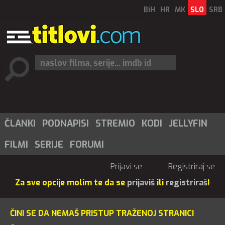
BiH
HR
MK
SLO
SRB
ČLANKI
PODNAPISI
STREMIO
KODI
JELLYFIN
FILMI
SERIJE
FORUMI
Prijavi se
Registriraj se
Za sve opcije molim te da se
prijaviš
ili
registriraš
!
ČINI SE DA NEMAŠ PRISTUP TRAŽENOJ STRANICI