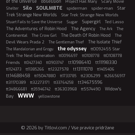
of the Universe
obsession
Project Hail Mary
Scary Movie
Silo
SOULM8TE
Star
spiderman
spider-man
Shelter
Trek Strange New Worlds
Star Trek: Strange New Worlds
Supergirl
Sugar
Ted Lasso
Stuart Fails to Save the Universe
The Agency
The Adventures of Robin Hood
The
The Ark
The Death Of Robin Hood
Continental
The Crow Girl
The
The Isolate Thief
Devil Wears Prada 2
The Gentleman Thief
the odyssey
tt0092455 Star
The Mandalorian and Grogu
Trek: The Next Generation
tt0108778
tt0096697
tt0108778
tt11198330
tt10986410
Friends
tt0427340
tt0903747
tt13111078
tt12327578
tt1124373
tt11385266
tt1405406
tt14688458
tt15047880
tt2306299
tt26656917
tt1733785
tt34675596
tt31170389
tt32273171
tt33764258
Widow's
tt34866681
tt36303968
tt5574490
tt35946742
WWW
Bay
yellowstone
© 2026 by Titlovi.com / Vse pravice pridržane