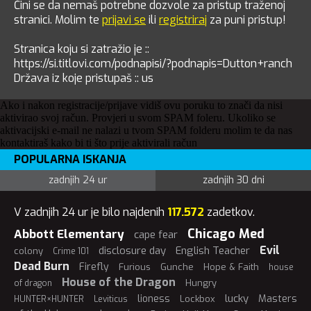
Čini se da nemaš potrebne dozvole za pristup traženoj
stranici. Molim te
prijavi se
ili
registriraj
za puni pristup!
Stranica koju si zatražio je ::
https://si.titlovi.com/podnapisi/?podnapis=Dutton+ranch
Država iz koje pristupaš :: us
Ako i nakon registracije/prijave vidiš ovu poruku to znači da nisi
aktivirao svoj račun. Provjeri u svom SPAM foleru. Ukoliko se
aktivacijski e-mail ne nalazi u tvom SPAM folderu molim te da nas
kontaktiraš kako bi ti što prije aktivirali račun
POPULARNA ISKANJA
zadnjih 24 ur
zadnjih 30 dni
V zadnjih 24 ur je bilo najdenih
117.572
zadetkov.
Chicago Med
Abbott Elementary
cape fear
Evil
disclosure day
English Teacher
colony
Crime 101
Dead Burn
Firefly
Furious
Gunche
Hope & Faith
house
House of the Dragon
Hungry
of dragon
lucky
lioness
Masters
Lockbox
HUNTER×HUNTER
Leviticus