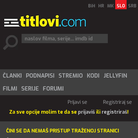
BiH
HR
MK
SLO
SRB
ČLANKI
PODNAPISI
STREMIO
KODI
JELLYFIN
FILMI
SERIJE
FORUMI
Prijavi se
Registriraj se
Za sve opcije molim te da se
prijaviš
ili
registriraš
!
ČINI SE DA NEMAŠ PRISTUP TRAŽENOJ STRANICI