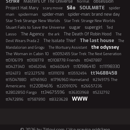
Strike
Masters Of The Universe
obsession
Normal
Silo
SOULM8TE
Project Hail Mary
spider
scary movie
spider-man
spider-man: brand new day
man
spiderman
Star Trek Strange New Worlds
Star Trek: Strange New Worlds
sugar
supergirl
Stuart Fails to Save the Universe
Ted
The Agency
The Death Of Robin Hood
Lasso
the ark
The
The last house
The Isolate Thief
Devil Wears Prada 2
The
the odyssey
Mandalorian and Grogu
The Mortuary Assistant
The Woman in Cabin 10
tt0092455 Star Trek: The Next Generation
tt0106179
tt0108778 Friends
tt0108778
tt0407887
tt10986410
tt11198330
tt0427340
tt0460649
tt0452046
tt14688458
tt12327578
tt1124373
tt13111078
tt13592494
tt15047880
tt1796960 Homeland
tt2149175 The
tt1745960
tt22084616
Americans
tt22091076
tt26657236
tt34675596
tt2802850 Fargo
tt36303968
tt5232792
WWW
tt7472896
tt8323628
tt7587890
© 2026 by Titlovi.com / Vse pravice pridržane