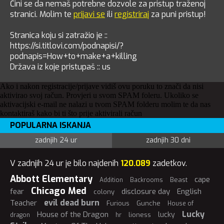
Čini se da nemaš potrebne dozvole za pristup traženoj
stranici. Molim te
prijavi se
ili
registriraj
za puni pristup!
Stranica koju si zatražio je ::
https://si.titlovi.com/podnapisi/?
podnapis=How+to+make+a+killing
Država iz koje pristupaš :: us
Ako i nakon registracije/prijave vidiš ovu poruku to znači da nisi
aktivirao svoj račun. Provjeri u svom SPAM foleru. Ukoliko se
aktivacijski e-mail ne nalazi u tvom SPAM folderu molim te da nas
kontaktiraš kako bi ti što prije aktivirali račun
POPULARNA ISKANJA
zadnjih 24 ur
zadnjih 30 dni
V zadnjih 24 ur je bilo najdenih
120.089
zadetkov.
Abbott Elementary
cape
Beast
Addition
Backrooms
Chicago Med
fear
disclosure day
English
colony
evil dead burn
Teacher
Furious
Gunche
House of
Lucky
House of the Dragon
lucky
lioness
dragon
hr